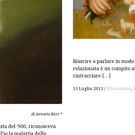
M
Riuscire a parlare in modo
relazionata è un compito ar
rintracciare […]
13 Luglio 2013
Educazione
,
di Antonio Ricci *
ta del ‘900, riconosceva
l’io la malattia dello