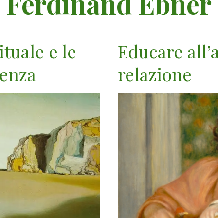
Ferdinand Ebner
ituale e le
Educare all’
lenza
relazione