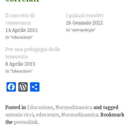
Il concetto di
I palazzi emotivi
conoscenza
26 Gennaio 2022
14 Aprile 2015
In "antropologia"
In "Educazione"
Per una pedagogia della
tenerezza
8 Aprile 2013
In "Educazione"
F
W
C
a
o
o
c
r
n
Posted in
Educazione
,
Normodinamica
and tagged
e
d
di
antonio ricci
,
educatore
,
Normodinamica
. Bookmark
b
P
vi
the
permalink
.