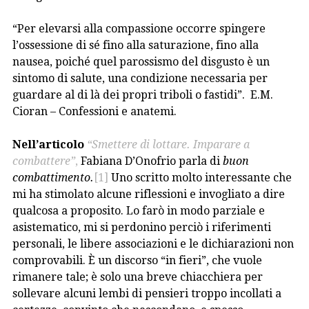
“Per elevarsi alla compassione occorre spingere
l’ossessione di sé fino alla saturazione, fino alla
nausea, poiché quel parossismo del disgusto è un
sintomo di salute, una condizione necessaria per
guardare al di là dei propri triboli o fastidi”. E.M.
Cioran – Confessioni e anatemi.
Nell’articolo
“
Smettere di lottare. Imparare a
combattere”
,
Fabiana D’Onofrio parla di
buon
combattimento.
[1]
Uno scritto molto interessante che
mi ha stimolato alcune riflessioni e invogliato a dire
qualcosa a proposito. Lo farò in modo parziale e
asistematico, mi si perdonino perciò i riferimenti
personali, le libere associazioni e le dichiarazioni non
comprovabili. È un discorso “in fieri”, che vuole
rimanere tale; è solo una breve chiacchiera per
sollevare alcuni lembi di pensieri troppo incollati a