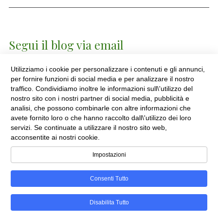
o
r
di
o
es
k
s
Segui il blog via email
Utilizziamo i cookie per personalizzare i contenuti e gli annunci,
Inserisci qui il tuo indirizzo mail per ricevere
per fornire funzioni di social media e per analizzare il nostro
comunicazione dei nuovi articoli pubblicati.
traffico. Condividiamo inoltre le informazioni sull\'utilizzo del
nostro sito con i nostri partner di social media, pubblicità e
I
analisi, che possono combinarle con altre informazioni che
avete fornito loro o che hanno raccolto dall\'utilizzo dei loro
n
servizi. Se continuate a utilizzare il nostro sito web,
s
acconsentite ai nostri cookie.
e
r
Impostazioni
i
s
Consenti Tutto
c
i
Disabilita Tutto
i