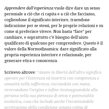
Apprendere dall’esperienza
vuole dire dare un senso
personale a ciò che ci capita e a ciò che facciamo,
cogliendone il significato interiore, traendone
indicazione per se stessi, per le proprie relazioni e su
come si preferisce vivere. Non basta “fare” per
cambiare, e soprattutto c’è bisogno dell’aiuto
qualificato di qualcuno per comprendere. Questo è il
valore della Normodinamica: dare significato alla
propria esperienza interiore e relazionale, per
generare etica e conoscenza.
Scrivevo altrove:
“
Amare la libertà dell’altro
significa
operare per l’
interezza
ed inserirsi con competenza e
umanità nella sofferenza, toccandola con mano,
ricercandone l’origine e infine riconsegnandola alla
persona nella sua pienezza di senso e potenzialità
evolutiva, cosa che include anche l’incontestabile
accettazione della condizione umana colma di