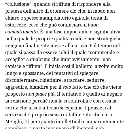
“collusione”; quando si rifiuta di rispondere alla
pretesa dell’altro di ottenere ciò che, in modo non
chiaro e spesso manipolatorio egli/ella tenta di
estorcere, ecco che può cominciare il
buon
combattimento
. È una fase importante e significativa
nella quale le proprie qualità reali, e non strategiche,
vengono finalmente messe alla prova. È il tempo nel
quale si passa da essere colui il quale “comprende e
accoglie” a qualcuno che improvvisamente “non
capisce e rifiuta”. E inizia così il balletto, a volte molto
lungo e spossante, dei tentativi di spiegare,
disconfermare, ridefinire, attaccare, sedurre,
aggredire, blandire per il
solo
fatto che ciò che viene
proposto
non piace più
. Il tentativo è quello di negare
la relazione perché non la si controlla e con essa la
verità che al suo interno si esprime. I pensieri al
servizio del proprio senso di fallimento, dichiara
Menghi,
[4]
per quanto intellettuali e apparentemente
complessi, a parte ingannare gli ingenui, non