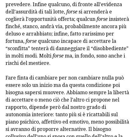
prevedere. Infine qualcuno, di fronte all’evidenza
dell’assurdità di tali lotte,
forse
si arrenderà e
coglierà l’opportunità offerta; qualcun
forse
insisterà
finché, stanco, andrà via, probabilmente ancora più
deluso e arrabbiato; infine, fatto rarissimo per
fortuna,
forse
qualcuno incapace di accettare la
“sconfitta” tenterà di danneggiare il “disobbediente”
in molti modi. Molti
forse
ma, in fondo, sono anche i
rischi del mestiere.
Fare finta di cambiare per non cambiare nulla può
essere solo un inizio ma da questa condizione poi
bisogna sapersi muovere. Abbiamo sempre la libertà
di accettare o meno ciò che l’altro ci propone nel
rapporto, dipende però dal nostro grado di
autonomia interiore: tanto più si è ricattabili sul
piano psichico, affettivo ed emotivo, meno possibilità
si avranno di proporre alternative. Il bisogno
collusivo dell’uno si sposa con quello dell’altro e la