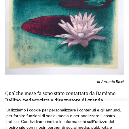
di Antonio Ricci
Qualche mese fa sono stato contattato da Damiano
Bellino, pedagogista e disegnatore di grande
sensibilità e bravura, il […]
Utilizziamo i cookie per personalizzare i contenuti e gli annunci,
per fornire funzioni di social media e per analizzare il nostro
8 Gennaio 2021
Educazione
,
famiglie
,
pandemia
,
traffico. Condividiamo inoltre le informazioni sull\'utilizzo del
pedagogia
,
supporto psicologico
nostro sito con i nostri partner di social media, pubblicità e