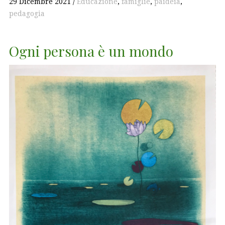
29 Dicembre 2021
Educazione
,
famiglie
,
paideia
,
pedagogia
Ogni persona è un mondo