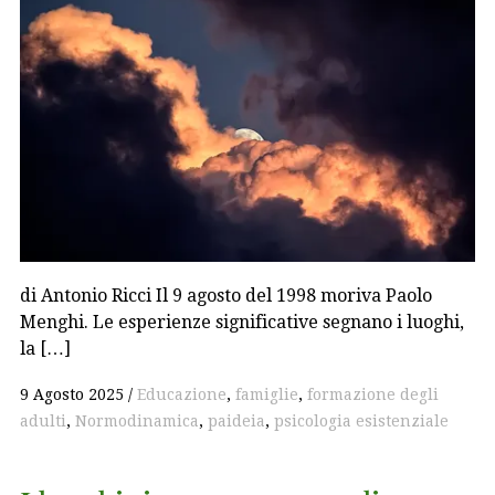
di Antonio Ricci Il 9 agosto del 1998 moriva Paolo
Menghi. Le esperienze significative segnano i luoghi,
la […]
9 Agosto 2025
Educazione
,
famiglie
,
formazione degli
adulti
,
Normodinamica
,
paideia
,
psicologia esistenziale