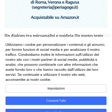
Un dialogo tra psicoanalisi e paideia Un nuovo testo
di Antonio Ricci – Periagogè Edizioni 2026 In un […]
Utilizziamo i cookie per personalizzare i contenuti e gli annunci,
per fornire funzioni di social media e per analizzare il nostro
23 Aprile 2026
educazione
,
Normodinamica
,
paideia
,
traffico. Condividiamo inoltre le informazioni sull\'utilizzo del
pedagogia
,
psicoanalisi
,
Senza categoria
nostro sito con i nostri partner di social media, pubblicità e
analisi, che possono combinarle con altre informazioni che
avete fornito loro o che hanno raccolto dall\'utilizzo dei loro
servizi. Se continuate a utilizzare il nostro sito web,
acconsentite ai nostri cookie.
Impostazioni
Consenti Tutto
© Manuale inapplicabile – Periagogè – Centro Studi
Educativi e Pedagogici – P.IVA 04249190234 -
Privacy Policy